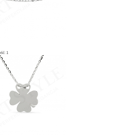
ość: 1