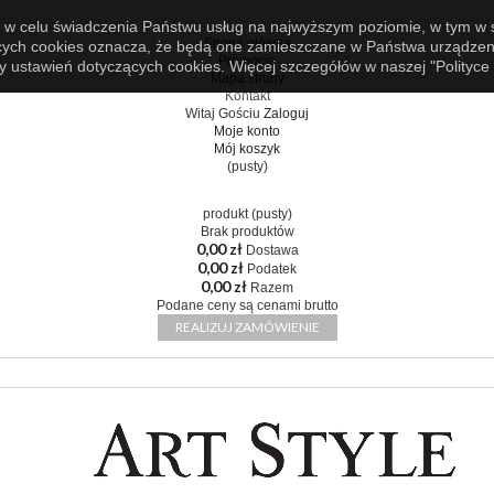
es w celu świadczenia Państwu usług na najwyższym poziomie, w tym w
Strona główna
zących cookies oznacza, że będą one zamieszczane w Państwa urząd
Promocje
y ustawień dotyczących cookies. Więcej szczegółów w naszej "
Polityce
Mapa strony
Kontakt
Witaj Gościu
Zaloguj
Moje konto
Mój koszyk
(pusty)
produkt
(pusty)
Brak produktów
0,00 zł
Dostawa
0,00 zł
Podatek
0,00 zł
Razem
Podane ceny są cenami brutto
REALIZUJ ZAMÓWIENIE