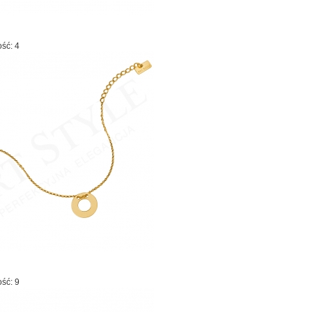
ość: 4
ość: 9