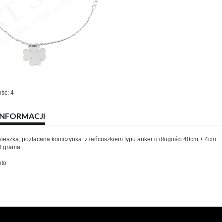
ość: 4
INFORMACJI
ieszka, pozłacana koniczynka z łańcuszkiem typu anker o długości 40cm + 4cm.
0 grama.
oto