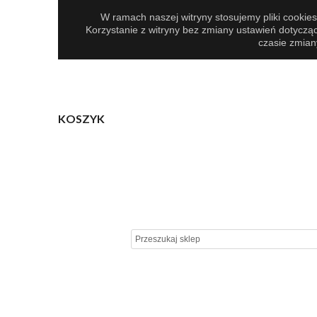
W ramach naszej witryny stosujemy pliki cooki
Korzystanie z witryny bez zmiany ustawień dotyc
czasie zmian
KOSZYK