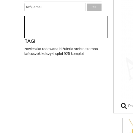
TAGI
zawieszka
rodowana
biżuteria
srebro
srerbna
łańcuszek
kolczyki
splot
925
komplet
Po