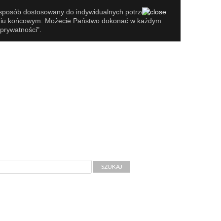
 sposób dostosowany do indywidualnych potrzeb.
zeniu końcowym. Możecie Państwo dokonać w każdym
 prywatności
"
.