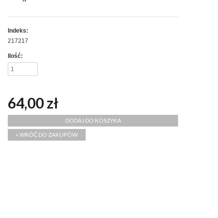
Indeks:
217217
Ilość:
64,00 zł
« WRÓĆ DO ZAKUPÓW